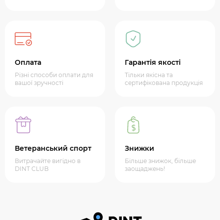
Оплата
Гарантія якості
Різні способи оплати для
Тільки якісна та
вашої зручності
сертифікована продукція
Ветеранський спорт
Знижки
Витрачайте вигідно в
Більше знижок, більше
DINT CLUB
заощаджень!