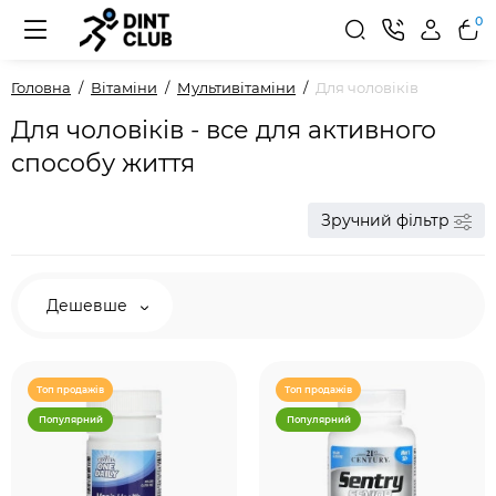
0
Головна
Вітаміни
Мультивітаміни
Для чоловіків
Для чоловіків - все для активного
способу життя
Зручний фільтр
Дешевше
Топ продажів
Топ продажів
Популярний
Популярний