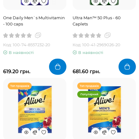
One Daily Men`s Multivitamin
Ultra Man™ 50 Plus - 60
- 100 caps
Caplets
Код: 100-74-8557232-20
Код: 100-41-2969026-20
В наявності
В наявності
619.20 грн.
681.60 грн.
Топ продажів
Топ продажів
Популярний