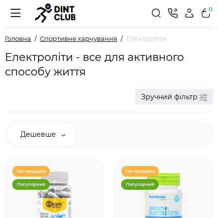
0
Головна
Спортивне харчування
Електроліти
Електроліти - все для активного
способу життя
Зручний фільтр
Дешевше
Топ продажів
Топ продажів
Популярний
Популярний