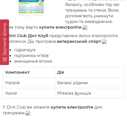
балансу, особливо під час
тренувань та спеки. Вони
допомагають уникнути
судом та зневоднення.
Зручний фільтр
Саме тому варто
купити електроліти
.
В
Dint Club Дінт Клуб
представлені якісні електролітні
комплекси. Діє програма
ветеранський спорт
.
гідратація
підтримка м’язів
зменшення втоми
Компонент
Дія
Натрій
Баланс рідини
Калій
М’язова функція
У Dint Club ви можете
купити електроліти
для
тренувань.