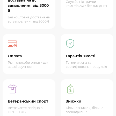
доставка на всі
Служба підтримки
замовлення від 3000
клієнтів 24/7 без вихідних
₴
Безкоштовна доставка на
всі замовлення від 3000 ₴
Оплата
Гарантія якості
Різні способи оплати для
Тільки якісна та
вашої зручності
сертифікована продукція
Ветеранський спорт
Знижки
Витрачайте вигідно в
Більше знижок, більше
DINT CLUB
заощаджень!