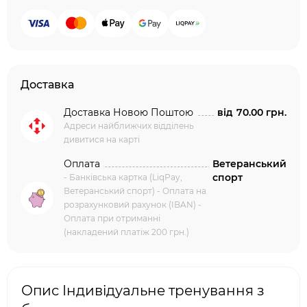
Доставка
Доставка Новою Поштою
від
70.00 грн.
Адреси найближчих відділень
дивитися на карті
Оплата
Ветеранський
спорт
- Банківська картка (LiqPay,
Ветеранський спорт) - Оплата на
розрахунковий рахунок (IBAN) -
Оплата при отриманні
(накладений платіж 200 грн.)
Опис Індивідуальне тренування з