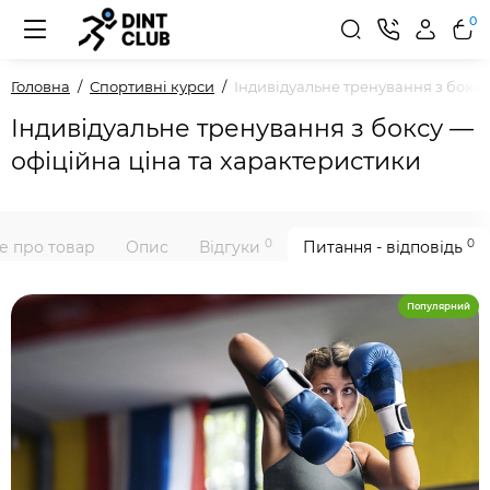
0
Головна
Спортивні курси
Індивідуальне тренування з боксу
Індивідуальне тренування з боксу —
офіційна ціна та характеристики
0
0
е про товар
Опис
Відгуки
Питання - відповідь
Популярний