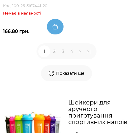
Код: 100-26-5187441-20
Немає в наявності
166.80 грн.
1
2
3
4
>
>|
Показати ще
Шейкери для
зручного
приготування
спортивних напоїв