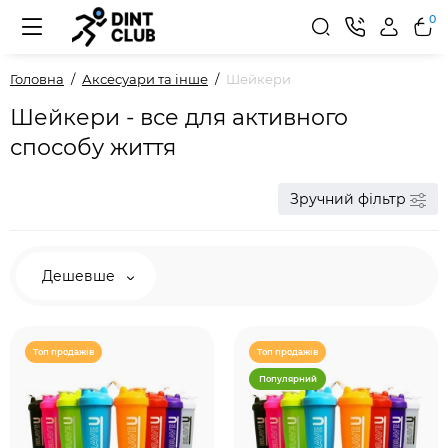
0
Головна
Аксесуари та інше
Шейкери
Шейкери - все для активного
способу життя
Зручний фільтр
Дешевше
Топ продажів
Топ продажів
Популярний