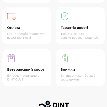
Оплата
Гарантія якості
Різні способи оплати для
Тільки якісна та
вашої зручності
сертифікована продукція
Ветеранський спорт
Знижки
Витрачайте вигідно в
Більше знижок, більше
DINT CLUB
заощаджень!