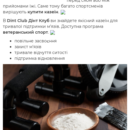
перед сном або між
прийомами їжі. Саме тому багато спортсменів
вирішують
купити казеїн
.
В
Dint Club Дінт Клуб
ви знайдете якісний казеїн для
тривалої підтримки м’язів. Доступна програма
ветеранський спорт
.
повільне засвоєння
захист м’язів
тривале відчуття ситості
підтримка відновлення