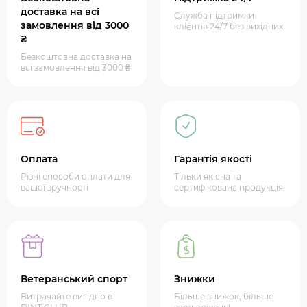
доставка на всі
Служба підтримки
замовлення від 3000
клієнтів 24/7 без вихідних
₴
Безкоштовна доставка на
всі замовлення від 3000 ₴
Оплата
Гарантія якості
Різні способи оплати для
Тільки якісна та
вашої зручності
сертифікована продукція
Ветеранський спорт
Знижки
Витрачайте вигідно в
Більше знижок, більше