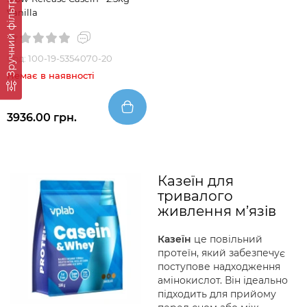
Зручний фільтр
Vanilla
Код: 100-19-5354070-20
Немає в наявності
3936.00 грн.
Казеїн для
тривалого
живлення м’язів
Казеїн
це повільний
протеїн, який забезпечує
поступове надходження
амінокислот. Він ідеально
підходить для прийому