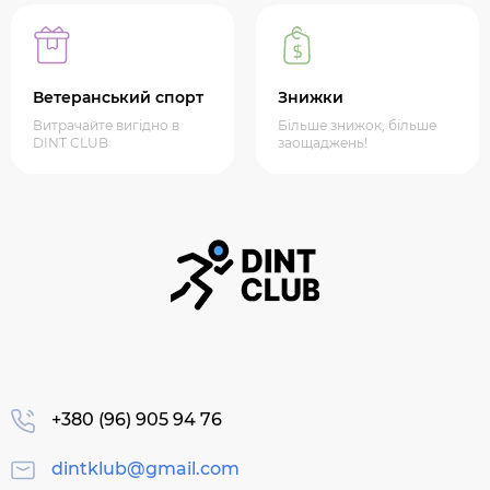
Ветеранський спорт
Знижки
Витрачайте вигідно в
Більше знижок, більше
DINT CLUB
заощаджень!
+380 (96) 905 94 76
dintklub@gmail.com