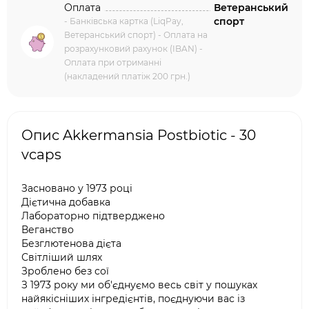
Оплата
Ветеранський
спорт
- Банківська картка (LiqPay,
Ветеранський спорт) - Оплата на
розрахунковий рахунок (IBAN) -
Оплата при отриманні
(накладений платіж 200 грн.)
Опис Akkermansia Postbiotic - 30
vcaps
Засновано у 1973 році
Дієтична добавка
Лабораторно підтверджено
Веганство
Безглютенова дієта
Світліший шлях
Зроблено без сої
З 1973 року ми об'єднуємо весь світ у пошуках
найякісніших інгредієнтів, поєднуючи вас із