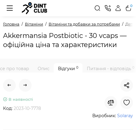
0
Головна
Вітаміни
Вітаміни та добавки за потребами
Дето
Akkermansia Postbiotic - 30 vcaps —
офіційна ціна та характеристики
0
0
се про товар
Опис
Відгуки
Питання - відповідь
В наявності
Код:
2023-10-7778
Виробник:
Solaray