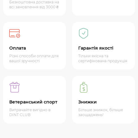
Безкоштовна доставка на
всі замовлення від 3000 ₴
Оплата
Гарантія якості
Різні способи оплати для
Тільки якісна та
вашої зручності
сертифікована продукція
Ветеранський спорт
Знижки
Витрачайте вигідно в
Більше знижок, більше
DINT CLUB
заощаджень!